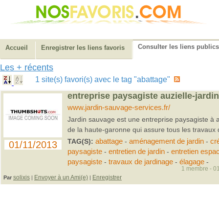
Consulter les liens publics
Accueil
Enregistrer les liens favoris
Les + récents
1 site(s) favori(s) avec le tag "abattage"
entreprise paysagiste auzielle-jardi
www.jardin-sauvage-services.fr/
Jardin sauvage est une entreprise paysagiste à 
de la haute-garonne qui assure tous les travaux d
TAG(S):
abattage
-
aménagement de jardin
-
cré
01/11/2013
paysagiste
-
entretien de jardin
-
entretien espa
paysagiste
-
travaux de jardinage
-
élagage
-
1 membre - 01
solixis
Envoyer à un Ami(e)
Enregistrer
Par
|
|