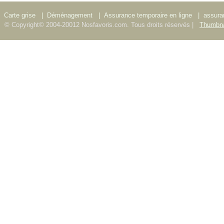
Carte grise
|
Déménagement
|
Assurance temporaire en ligne
|
assura
© Copyright© 2004-20012 Nosfavoris.com. Tous droits réservés |
Thumbna