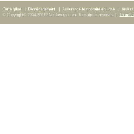
Carte grise
|
Déménagement
|
Assurance temporaire en ligne
|
assura
© Copyright© 2004-20012 Nosfavoris.com. Tous droits réservés |
Thumbna