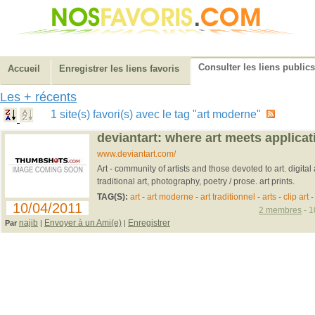
Consulter les liens publics
Accueil
Enregistrer les liens favoris
Les + récents
1 site(s) favori(s) avec le tag "art moderne"
deviantart: where art meets applicat
www.deviantart.com/
Art - community of artists and those devoted to art. digital 
traditional art, photography, poetry / prose. art prints.
TAG(S):
art
-
art moderne
-
art traditionnel
-
arts
-
clip art
-
10/04/2011
2 membres
- 1
najib
Envoyer à un Ami(e)
Enregistrer
Par
|
|