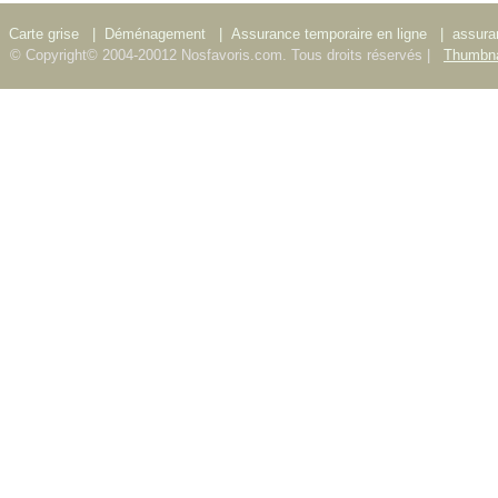
Carte grise
|
Déménagement
|
Assurance temporaire en ligne
|
assura
© Copyright© 2004-20012 Nosfavoris.com. Tous droits réservés |
Thumbna