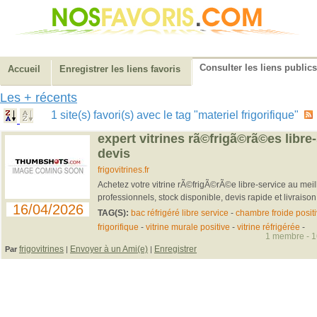
Consulter les liens publics
Accueil
Enregistrer les liens favoris
Les + récents
1 site(s) favori(s) avec le tag "materiel frigorifique"
expert vitrines rã©frigã©rã©es libre-
devis
frigovitrines.fr
Achetez votre vitrine rÃ©frigÃ©rÃ©e libre-service au meil
professionnels, stock disponible, devis rapide et livraison
16/04/2026
TAG(S):
bac réfrigéré libre service
-
chambre froide posit
frigorifique
-
vitrine murale positive
-
vitrine réfrigérée
-
1 membre - 16
frigovitrines
Envoyer à un Ami(e)
Enregistrer
Par
|
|