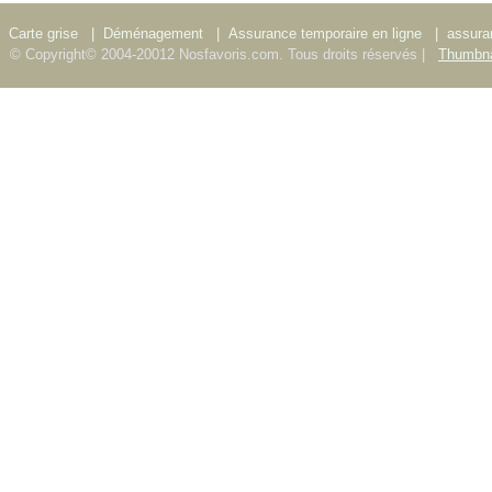
Carte grise
|
Déménagement
|
Assurance temporaire en ligne
|
assura
© Copyright© 2004-20012 Nosfavoris.com. Tous droits réservés |
Thumbna