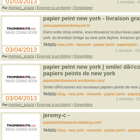
01/03/2013
1 membre - 01
morgan_acaza
Envoyer à un Ami(e)
Enregistrer
Par
|
|
papier peint new york - livraison gra
www.papierpeintnewyork.fr/
Dans notre shop online, vous trouverez le plus beau papie
york. du brooklyn bridge au new york skyline. livraison gra
TAG(S):
new york
-
newyork
-
papier peint
-
papierpeint
-
03/04/2013
1 membre - 03/
morgan_acaza
Envoyer à un Ami(e)
Enregistrer
Par
|
|
papier peint new york | smile! dã©
papiers peints de new york
papierpeintnewyork.wordpress.com/
Smile! dÃ©couvres les nouveaux papiers peints de new 
TAG(S):
blog
-
new york
-
newyork
-
papier peint
-
papier
03/04/2013
1 membre - 03
morgan_acaza
Envoyer à un Ami(e)
Enregistrer
Par
|
|
jeremy-c -
papierpeintnewyork.eklablog.com/
TAG(S):
blog
-
new york
-
newyork
-
papier peint
-
papier