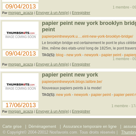
09/04/2013
1 membre - 09
morgan_acaza
Envoyer à un Ami(e)
Enregistrer
Par
|
|
papier peint new york brooklyn brid
peint
papierpeintnewyork.u.....eint-new-york-brooklyn-bridge/
Le brooklyn bridge est certainement le pont le plus célèbre
être, même des etats-unis! long de 1825m, le pont traverse
09/04/2013
TAG(S):
blog
-
new york
-
newyork
-
papier peint
-
papier
1 membre - 09
morgan_acaza
Envoyer à un Ami(e)
Enregistrer
Par
|
|
papier peint new york
papierpeintnewyork.blogs.lalibre.be/
Nouveaux papiers peints à la mode!
TAG(S):
new york
-
newyork
-
papier peint
-
papier peint 
17/06/2013
1 membre - 17/
morgan_acaza
Envoyer à un Ami(e)
Enregistrer
Par
|
|
Carte grise
|
Déménagement
|
Assurance temporaire en ligne
|
assura
© Copyright© 2004-20012 Nosfavoris.com. Tous droits réservés |
Thumbna