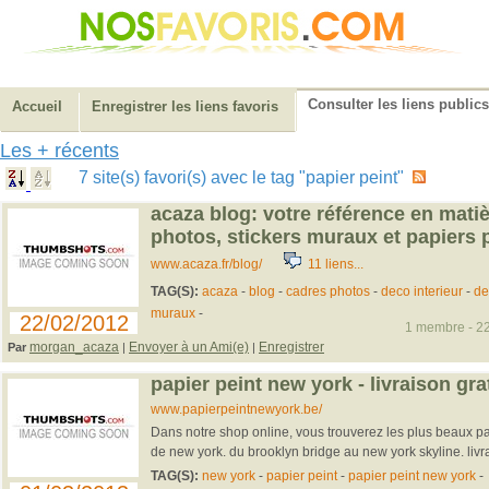
Consulter les liens publics
Accueil
Enregistrer les liens favoris
Les + récents
7 site(s) favori(s) avec le tag "papier peint"
acaza blog: votre référence en mati
photos, stickers muraux et papiers 
www.acaza.fr/blog/
11 liens...
TAG(S):
acaza
-
blog
-
cadres photos
-
deco interieur
-
de
muraux
-
22/02/2012
1 membre - 22
morgan_acaza
Envoyer à un Ami(e)
Enregistrer
Par
|
|
papier peint new york - livraison gra
www.papierpeintnewyork.be/
Dans notre shop online, vous trouverez les plus beaux pap
de new york. du brooklyn bridge au new york skyline. livra
TAG(S):
new york
-
papier peint
-
papier peint new york
-