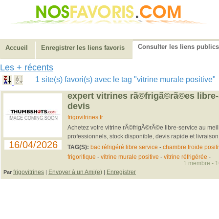
Consulter les liens publics
Accueil
Enregistrer les liens favoris
Les + récents
1 site(s) favori(s) avec le tag "vitrine murale positive
expert vitrines rã©frigã©rã©es libre-
devis
frigovitrines.fr
Achetez votre vitrine rÃ©frigÃ©rÃ©e libre-service au meil
professionnels, stock disponible, devis rapide et livraison
16/04/2026
TAG(S):
bac réfrigéré libre service
-
chambre froide posit
frigorifique
-
vitrine murale positive
-
vitrine réfrigérée
-
1 membre - 16
frigovitrines
Envoyer à un Ami(e)
Enregistrer
Par
|
|