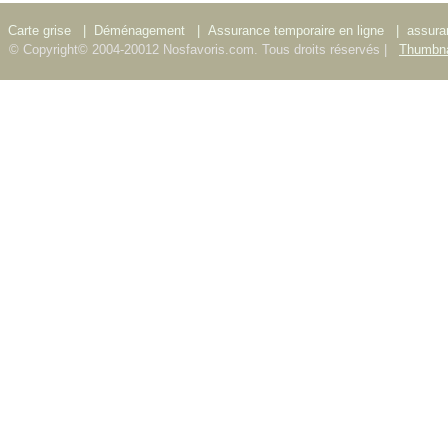
Carte grise
|
Déménagement
|
Assurance temporaire en ligne
|
assura
© Copyright© 2004-20012 Nosfavoris.com. Tous droits réservés |
Thumbna