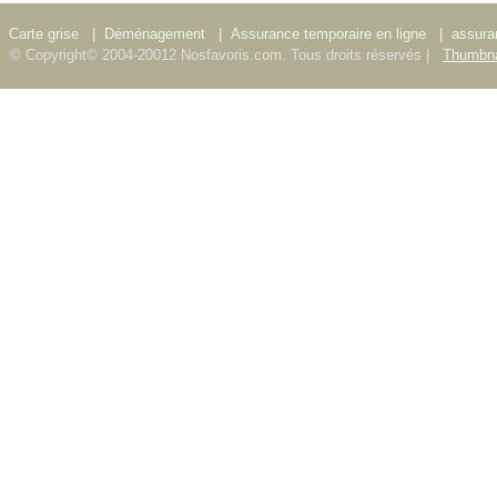
Carte grise
|
Déménagement
|
Assurance temporaire en ligne
|
assura
© Copyright© 2004-20012 Nosfavoris.com. Tous droits réservés |
Thumbna