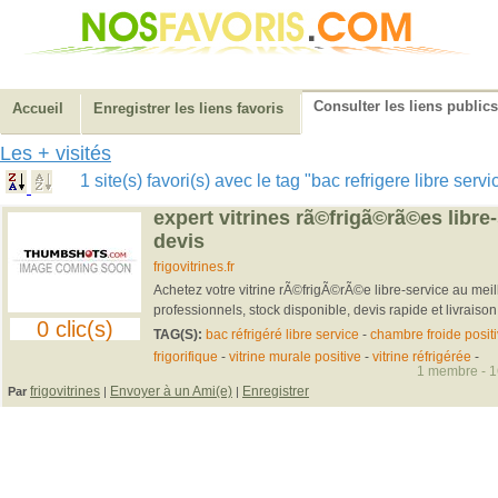
Consulter les liens publics
Accueil
Enregistrer les liens favoris
Les + visités
1 site(s) favori(s) avec le tag "bac refrigere libre serv
expert vitrines rã©frigã©rã©es libre-
devis
frigovitrines.fr
Achetez votre vitrine rÃ©frigÃ©rÃ©e libre-service au meil
professionnels, stock disponible, devis rapide et livraison
0 clic(s)
TAG(S):
bac réfrigéré libre service
-
chambre froide posit
frigorifique
-
vitrine murale positive
-
vitrine réfrigérée
-
1 membre - 16
frigovitrines
Envoyer à un Ami(e)
Enregistrer
Par
|
|