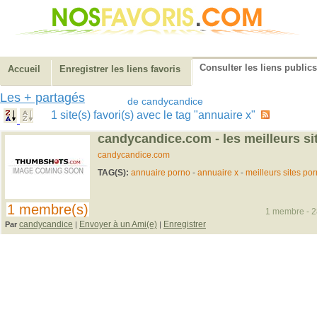
Consulter les liens publics
Accueil
Enregistrer les liens favoris
Les + partagés
de candycandice
1 site(s) favori(s) avec le tag "annuaire x"
candycandice.com - les meilleurs si
candycandice.com
TAG(S):
annuaire porno
-
annuaire x
-
meilleurs sites po
1 membre(s)
1 membre - 28
candycandice
Envoyer à un Ami(e)
Enregistrer
Par
|
|