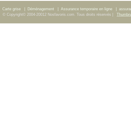
Carte grise
|
Déménagement
|
Assurance temporaire en ligne
|
assura
© Copyright© 2004-20012 Nosfavoris.com. Tous droits réservés |
Thumbna