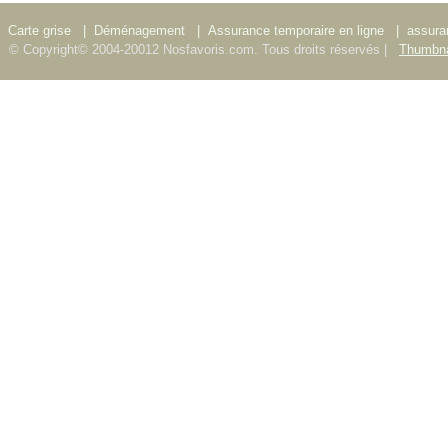
Carte grise
|
Déménagement
|
Assurance temporaire en ligne
|
assura
© Copyright© 2004-20012 Nosfavoris.com. Tous droits réservés |
Thumbna