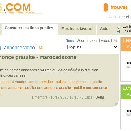
consulter et 
Les li
Consulter les liens publics
Mes liens favoris
Aide
Les li
Les
Web
Images
Vidéo
Pdf
Tous
|
|
|
|
Av
 tag "annonce video"
nonce gratuite - marocadszone
e de petites annonces gratuites au Maroc dédié à la diffusion
annonces variées.
tement a vendre
-
annonce vidéo
-
petite annonce maroc
-
petite
Le
r une annonce
-
publier une annonce gratuite
-
publier une annonce
s
-
Av
1 membre - 16/12/2025 17:15 - 0 Clics -
Détail