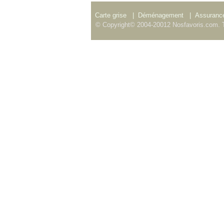
Carte grise
|
Déménagement
|
Assurance
© Copyright© 2004-20012 Nosfavoris.com. T