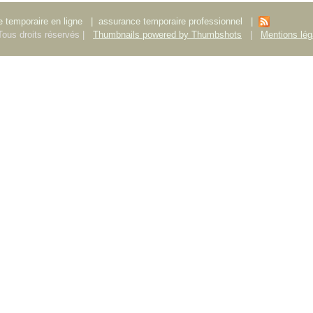
 temporaire en ligne
|
assurance temporaire professionnel
|
ous droits réservés |
Thumbnails powered by Thumbshots
|
Mentions lég