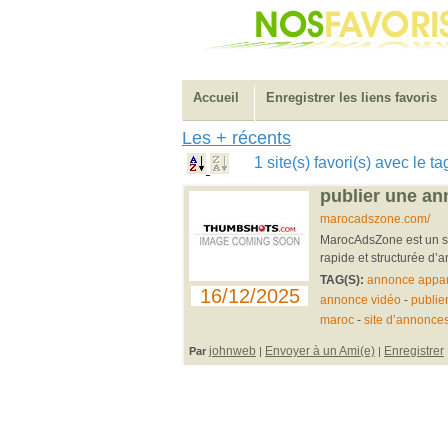
Accueil
Enregistrer les liens favoris
Les + récents
1 site(s) favori(s) avec le
publier une an
marocadszone.com/
MarocAdsZone est un sit
rapide et structurée d’
TAG(S):
annonce appar
16/12/2025
annonce vidéo
-
publie
maroc
-
site d’annonce
johnweb
Envoyer à un Ami(e)
Enregistrer
Par
|
|