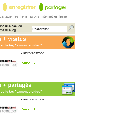
partager les liens favoris internet en ligne
ens d'un pseudo
ens d'un tag
 + visités
ec le tag "annonce video"
marocadszone
s + partagés
ec le tag "annonce video"
marocadszone