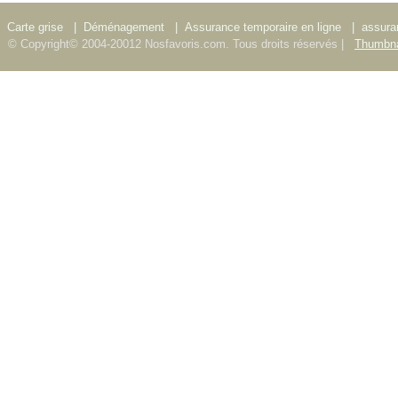
Carte grise
|
Déménagement
|
Assurance temporaire en ligne
|
assura
© Copyright© 2004-20012 Nosfavoris.com. Tous droits réservés |
Thumbna