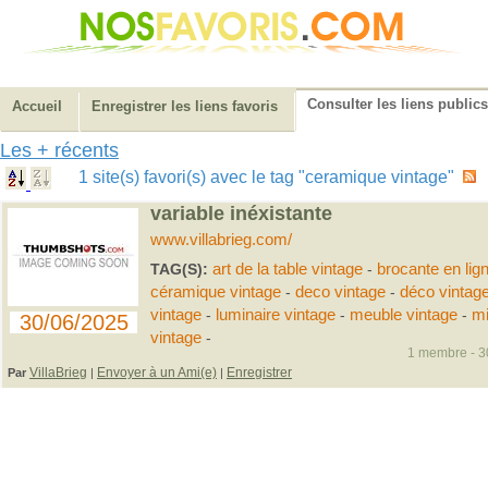
Consulter les liens publics
Accueil
Enregistrer les liens favoris
Les + récents
1 site(s) favori(s) avec le tag "ceramique vintage"
variable inéxistante
www.villabrieg.com/
TAG(S):
art de la table vintage
-
brocante en lig
céramique vintage
-
deco vintage
-
déco vintag
vintage
-
luminaire vintage
-
meuble vintage
-
mi
30/06/2025
vintage
-
1 membre - 30
VillaBrieg
Envoyer à un Ami(e)
Enregistrer
Par
|
|