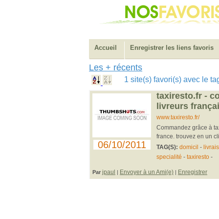
Accueil
Enregistrer les liens favoris
Les + récents
1 site(s) favori(s) avec le t
taxiresto.fr -
livreurs frança
www.taxiresto.fr/
Commandez grâce à taxir
france. trouvez en un cli
06/10/2011
TAG(S):
domicil
-
livrai
specialité
-
taxiresto
-
jpaul
Envoyer à un Ami(e)
Enregistrer
Par
|
|