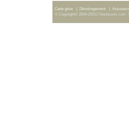
Carte grise
|
Déménagement
|
Assurance
© Copyright© 2004-20012 Nosfavoris.com. T