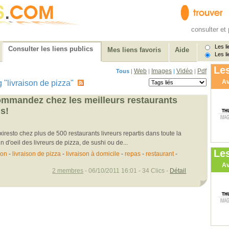
consulter et 
Les li
Consulter les liens publics
Mes liens favoris
Aide
Les li
Les
Web
Images
Vidéo
Pdf
Tous
|
|
|
|
Av
ag "livraison de pizza"
 commandez chez les meilleurs restaurants
is!
esto chez plus de 500 restaurants livreurs repartis dans toute la
n d'oeil des livreurs de pizza, de sushi ou de...
Le
son
-
livraison de pizza
-
livraison à domicile
-
repas
-
restaurant
-
Av
2 membres
- 06/10/2011 16:01 - 34 Clics -
Détail