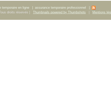
 temporaire en ligne
|
assurance temporaire professionnel
|
ous droits réservés |
Thumbnails powered by Thumbshots
|
Mentions lég