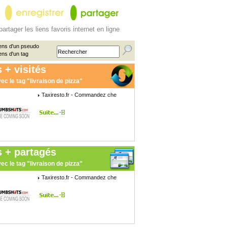
partager les liens favoris internet en ligne
ens d'un pseudo
ens d'un tag
 + visités
ec le tag "livraison de pizza"
Taxiresto.fr - Commandez che
s + partagés
ec le tag "livraison de pizza"
Taxiresto.fr - Commandez che