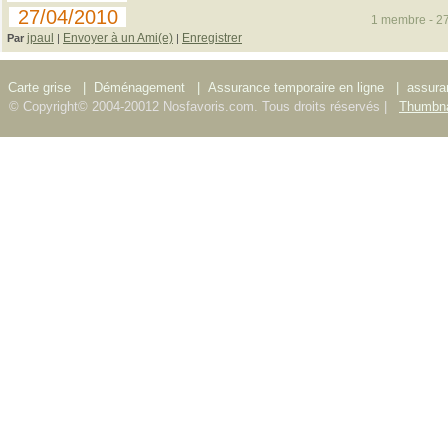
27/04/2010
1 membre - 27
jpaul
Envoyer à un Ami(e)
Enregistrer
Par
|
|
Carte grise
|
Déménagement
|
Assurance temporaire en ligne
|
assura
© Copyright© 2004-20012 Nosfavoris.com. Tous droits réservés |
Thumbna