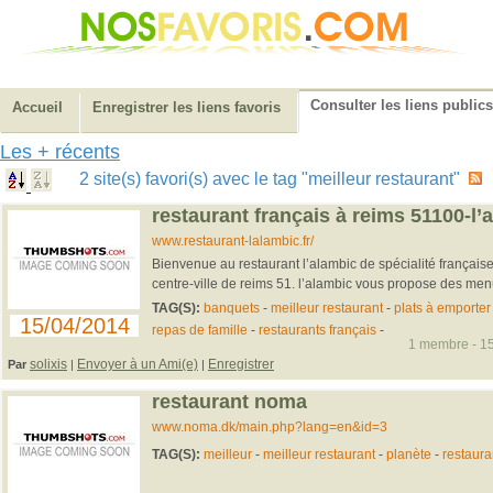
Consulter les liens publics
Accueil
Enregistrer les liens favoris
Les + récents
2 site(s) favori(s) avec le tag "meilleur restaurant"
restaurant français à reims 51100-l’
www.restaurant-lalambic.fr/
Bienvenue au restaurant l’alambic de spécialité française
centre-ville de reims 51. l’alambic vous propose des men
TAG(S):
banquets
-
meilleur restaurant
-
plats à emporter
15/04/2014
repas de famille
-
restaurants français
-
1 membre - 15
solixis
Envoyer à un Ami(e)
Enregistrer
Par
|
|
restaurant noma
www.noma.dk/main.php?lang=en&id=3
TAG(S):
meilleur
-
meilleur restaurant
-
planète
-
restaura