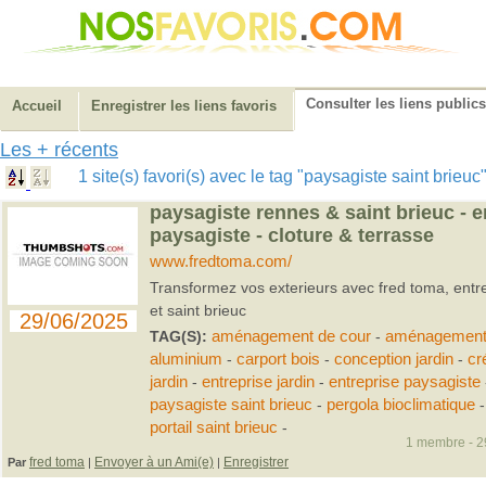
Consulter les liens publics
Accueil
Enregistrer les liens favoris
Les + récents
1 site(s) favori(s) avec le tag "paysagiste saint brieu
paysagiste rennes & saint brieuc - e
paysagiste - cloture & terrasse
www.fredtoma.com/
Transformez vos exterieurs avec fred toma, entr
et saint brieuc
29/06/2025
TAG(S):
aménagement de cour
-
aménagement 
aluminium
-
carport bois
-
conception jardin
-
cr
jardin
-
entreprise jardin
-
entreprise paysagiste
paysagiste saint brieuc
-
pergola bioclimatique
portail saint brieuc
-
1 membre - 29
fred toma
Envoyer à un Ami(e)
Enregistrer
Par
|
|