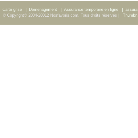
Carte grise
|
Déménagement
|
Assurance temporaire en ligne
|
assura
© Copyright© 2004-20012 Nosfavoris.com. Tous droits réservés |
Thumbna