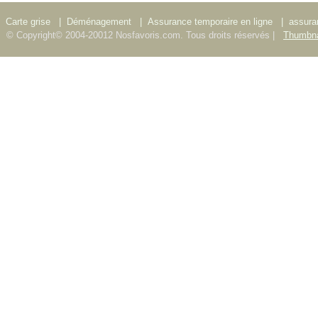
Carte grise
|
Déménagement
|
Assurance temporaire en ligne
|
assura
© Copyright© 2004-20012 Nosfavoris.com. Tous droits réservés |
Thumbna