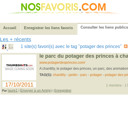
Consulter les liens publics
Accueil
Enregistrer les liens favoris
Les + récents
1 site(s) favori(s) avec le tag "potager des princes"
le parc du potager des princes à cha
www.potagerdesprinces.com/
A chantilly, le potager des princes, un parc, des animation
TAG(S):
chantilly
-
jardin
-
parc
-
potager
-
potager des pr
17/10/2011
1 membre - 17
laure1
Envoyer à un Ami(e)
Enregistrer
Par
|
|