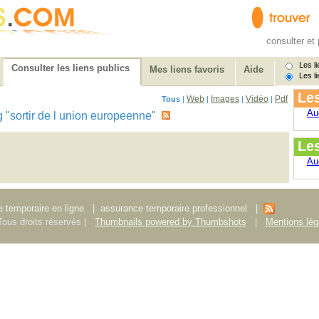
consulter et 
Les li
Consulter les liens publics
Mes liens favoris
Aide
Les li
Les
Web
Images
Vidéo
Pdf
Tous
|
|
|
|
Au
tag "sortir de l union europeenne"
Le
Au
 temporaire en ligne
|
assurance temporaire professionnel
|
ous droits réservés |
Thumbnails powered by Thumbshots
|
Mentions lég