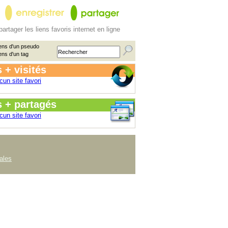
partager les liens favoris internet en ligne
ens d'un pseudo
ens d'un tag
 + visités
cun site favori
s + partagés
cun site favori
ales