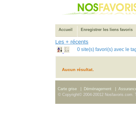
Accueil
Enregistrer les liens favoris
Les + récents
0 site(s) favori(s) avec le 
Aucun résultat.
Carte grise
|
Déménagement
|
Assurance
© Copyright© 2004-20012 Nosfavoris.com. T