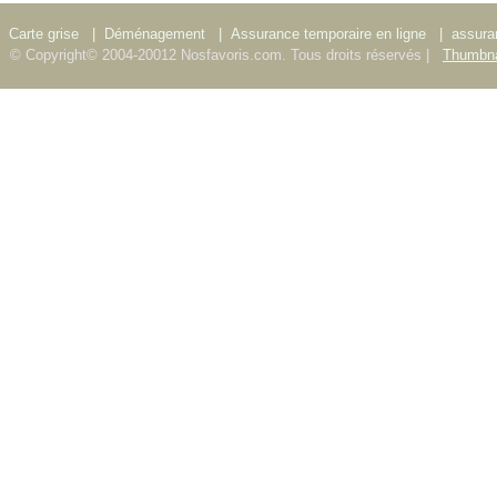
Carte grise
|
Déménagement
|
Assurance temporaire en ligne
|
assura
© Copyright© 2004-20012 Nosfavoris.com. Tous droits réservés |
Thumbna