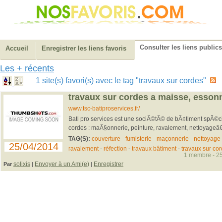
Consulter les liens publics
Accueil
Enregistrer les liens favoris
Les + récents
1 site(s) favori(s) avec le tag "travaux sur cordes"
travaux sur cordes a maisse, essonn
www.tsc-batiproservices.fr/
Bati pro services est une sociÃ©tÃ© de bÃ¢timent spÃ©ci
cordes : maÃ§onnerie, peinture, ravalement, nettoyageâ€
TAG(S):
couverture
-
fumisterie
-
maçonnerie
-
nettoyage
25/04/2014
ravalement
-
réfection
-
travaux bâtiment
-
travaux sur co
1 membre - 25
solixis
Envoyer à un Ami(e)
Enregistrer
Par
|
|