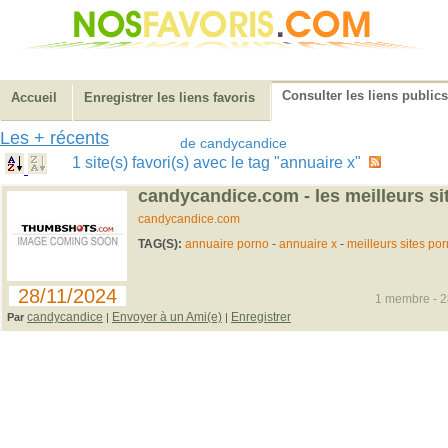
Consulter les liens publics
Accueil
Enregistrer les liens favoris
Les + récents
de candycandice
1 site(s) favori(s) avec le tag "annuaire x"
candycandice.com - les meilleurs si
candycandice.com
TAG(S):
annuaire porno
-
annuaire x
-
meilleurs sites po
28/11/2024
1 membre - 28
candycandice
Envoyer à un Ami(e)
Enregistrer
Par
|
|