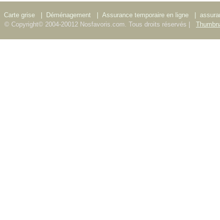
Carte grise
|
Déménagement
|
Assurance temporaire en ligne
|
assura
© Copyright© 2004-20012 Nosfavoris.com. Tous droits réservés |
Thumbna