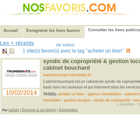
Consulter les liens publics
Accueil
Enregistrer les liens favoris
Les + récents
de solixis
1 site(s) favori(s) avec le tag "acheter un bien"
syndic de copropriété & gestion loc
cabinet bouchard
www.bouchard-immobilier.fr/
Cabinet bouchard est un cabinet de syndic de copropriété 
basé dans les mureaux et qui intervient dans les services
10/02/2014
TAG(S):
acheter un bien
-
agence immobilière
-
cabinet i
immobilier
-
gestion locative
-
syndic de copropriété
-
ven
1 membre - 10
solixis
Envoyer à un Ami(e)
Enregistrer
Par
|
|