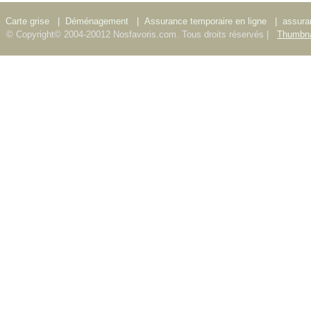
Carte grise
|
Déménagement
|
Assurance temporaire en ligne
|
assura
© Copyright© 2004-20012 Nosfavoris.com. Tous droits réservés |
Thumbna