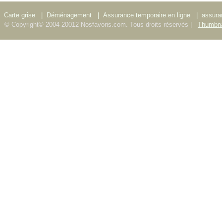
Carte grise
|
Déménagement
|
Assurance temporaire en ligne
|
assura
© Copyright© 2004-20012 Nosfavoris.com. Tous droits réservés |
Thumbna