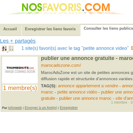
Consulter les liens publics
Accueil
Enregistrer les liens favoris
Les + partagés
1 site(s) favori(s) avec le tag "petite annonce video"
publier une annonce gratuite - mar
marocadszone.com/
MarocAdsZone est un site de petites annonces gr
diffusion rapide et structurée d’annonces variées
TAG(S):
annonce appartement a vendre
-
annon
1 membre(s)
maroc
-
petite annonce vidéo
-
publier une ann
gratuite
-
publier une annonce maroc
-
site d’a
1 membre - 16
johnweb
Envoyer à un Ami(e)
Enregistrer
Par
|
|