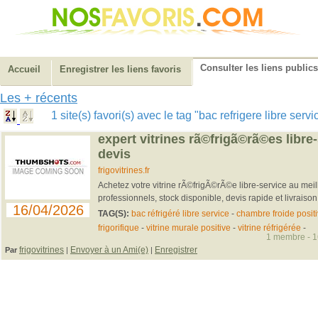
Consulter les liens publics
Accueil
Enregistrer les liens favoris
Les + récents
1 site(s) favori(s) avec le tag "bac refrigere libre serv
expert vitrines rã©frigã©rã©es libre-
devis
frigovitrines.fr
Achetez votre vitrine rÃ©frigÃ©rÃ©e libre-service au meil
professionnels, stock disponible, devis rapide et livraison
16/04/2026
TAG(S):
bac réfrigéré libre service
-
chambre froide posit
frigorifique
-
vitrine murale positive
-
vitrine réfrigérée
-
1 membre - 16
frigovitrines
Envoyer à un Ami(e)
Enregistrer
Par
|
|