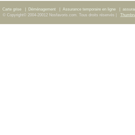
Carte grise
|
Déménagement
|
Assurance temporaire en ligne
|
assura
© Copyright© 2004-20012 Nosfavoris.com. Tous droits réservés |
Thumbna