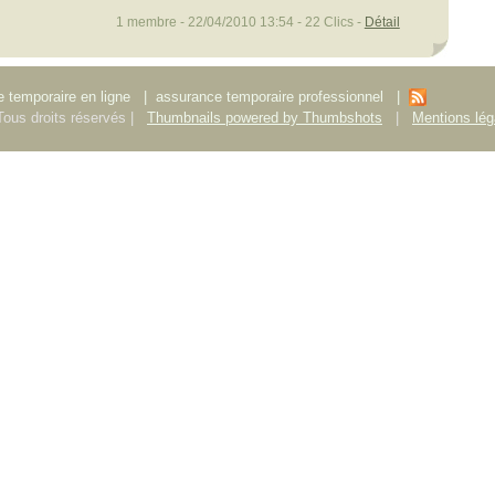
1 membre - 22/04/2010 13:54 - 22 Clics -
Détail
 temporaire en ligne
|
assurance temporaire professionnel
|
ous droits réservés |
Thumbnails powered by Thumbshots
|
Mentions lég