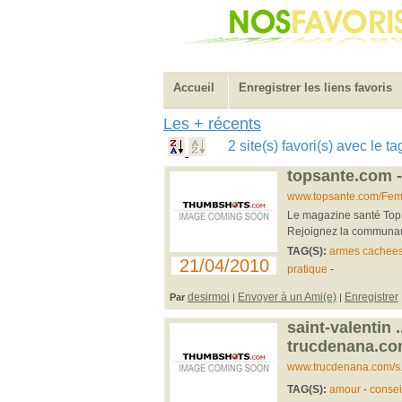
Accueil
Enregistrer les liens favoris
Les + récents
2 site(s) favori(s) avec le
topsante.com -
www.topsante.com/Fem.
Le magazine santé TopSa
Rejoignez la communaut
TAG(S):
armes cachee
21/04/2010
pratique
-
desirmoi
Envoyer à un Ami(e)
Enregistrer
Par
|
|
saint-valentin .
trucdenana.c
www.trucdenana.com/s..
TAG(S):
amour
-
consei