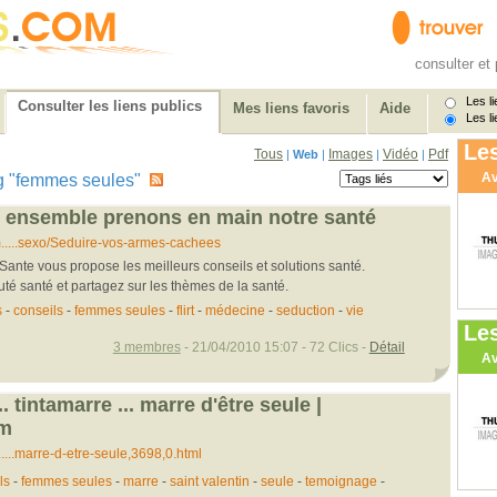
consulter et 
Les li
Consulter les liens publics
Mes liens favoris
Aide
Les li
Les
Tous
Images
Vidéo
Pdf
|
Web
|
|
|
Av
 tag "femmes seules"
 ensemble prenons en main notre santé
....sexo/Seduire-vos-armes-cachees
nte vous propose les meilleurs conseils et solutions santé.
é santé et partagez sur les thèmes de la santé.
s
-
conseils
-
femmes seules
-
flirt
-
médecine
-
seduction
-
vie
Le
3 membres
- 21/04/2010 15:07 - 72 Clics -
Détail
Av
.. tintamarre ... marre d'être seule |
om
...marre-d-etre-seule,3698,0.html
ls
-
femmes seules
-
marre
-
saint valentin
-
seule
-
temoignage
-