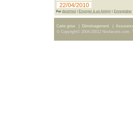
22/04/2010
desirmoi
Envoyer à un Ami(e)
Enregistrer
Par
|
|
Carte grise
|
Déménagement
|
Assurance
© Copyright© 2004-20012 Nosfavoris.com. T