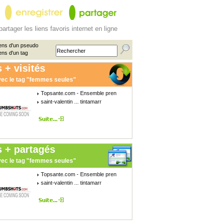
partager les liens favoris internet en ligne
ens d'un pseudo
ens d'un tag
 + visités
ec le tag "femmes seules"
Topsante.com - Ensemble pren
saint-valentin ... tintamarr
s + partagés
ec le tag "femmes seules"
Topsante.com - Ensemble pren
saint-valentin ... tintamarr