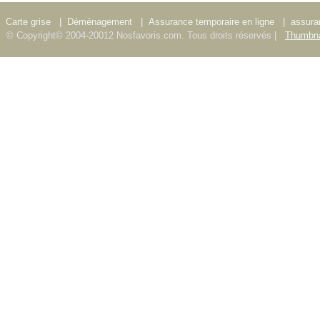
Carte grise
|
Déménagement
|
Assurance temporaire en ligne
|
assura
© Copyright© 2004-20012 Nosfavoris.com. Tous droits réservés |
Thumbna