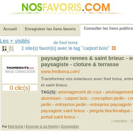
Consulter les liens publics
Accueil
Enregistrer les liens favoris
Les + visités
de fred toma
1 site(s) favori(s) avec le tag "carport bois"
paysagiste rennes & saint brieuc - e
paysagiste - cloture & terrasse
www.fredtoma.com/
Transformez vos exterieurs avec fred toma, entr
et saint brieuc
0 clic(s)
TAG(S):
aménagement de cour
-
aménagement 
aluminium
-
carport bois
-
conception jardin
-
cr
jardin
-
entreprise jardin
-
entreprise paysagiste
paysagiste saint brieuc
-
pergola bioclimatique
portail saint brieuc
-
1 membre - 29
fred toma
Envoyer à un Ami(e)
Enregistrer
Par
|
|