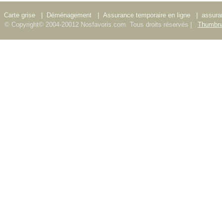
Carte grise
|
Déménagement
|
Assurance temporaire en ligne
|
assura
© Copyright© 2004-20012 Nosfavoris.com. Tous droits réservés |
Thumbna