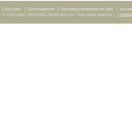
Carte grise
|
Déménagement
|
Assurance temporaire en ligne
|
assura
© Copyright© 2004-20012 Nosfavoris.com. Tous droits réservés |
Thumbna