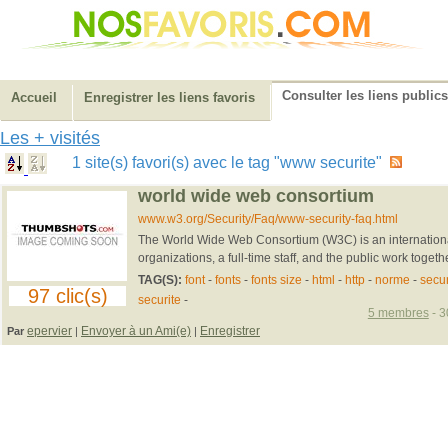
Consulter les liens publics
Accueil
Enregistrer les liens favoris
Les + visités
1 site(s) favori(s) avec le tag "www securite"
world wide web consortium
www.w3.org/Security/Faq/www-security-faq.html
The World Wide Web Consortium (W3C) is an internatio
organizations, a full-time staff, and the public work togeth
TAG(S):
font
-
fonts
-
fonts size
-
html
-
http
-
norme
-
secur
97 clic(s)
securite
-
5 membres
- 3
epervier
Envoyer à un Ami(e)
Enregistrer
Par
|
|