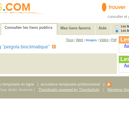
consulter et 
Les li
Consulter les liens publics
Mes liens favoris
Aide
Les li
Les
Tous
Web
Vidéo
Pdf
|
|
Images
|
|
Au
tag "pergola bioclimatique"
Le
Au
 temporaire en ligne
|
assurance temporaire professionnel
|
ous droits réservés |
Thumbnails powered by Thumbshots
|
Mentions lég