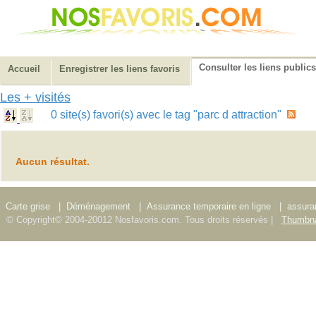
Consulter les liens publics
Accueil
Enregistrer les liens favoris
Les + visités
0 site(s) favori(s) avec le tag "parc d attraction"
Aucun résultat.
Carte grise
|
Déménagement
|
Assurance temporaire en ligne
|
assura
© Copyright© 2004-20012 Nosfavoris.com. Tous droits réservés |
Thumbna