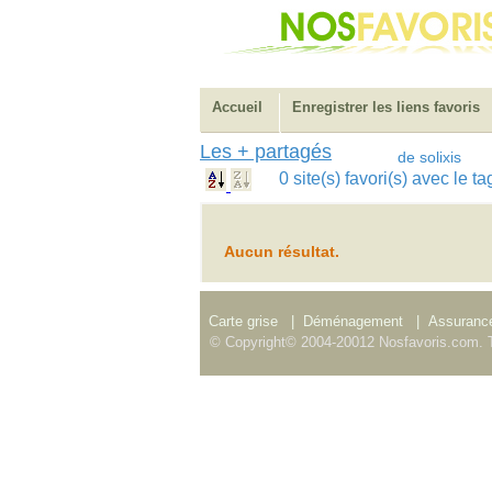
Accueil
Enregistrer les liens favoris
Les + partagés
de solixis
0 site(s) favori(s) avec le 
Aucun résultat.
Carte grise
|
Déménagement
|
Assurance
© Copyright© 2004-20012 Nosfavoris.com. T