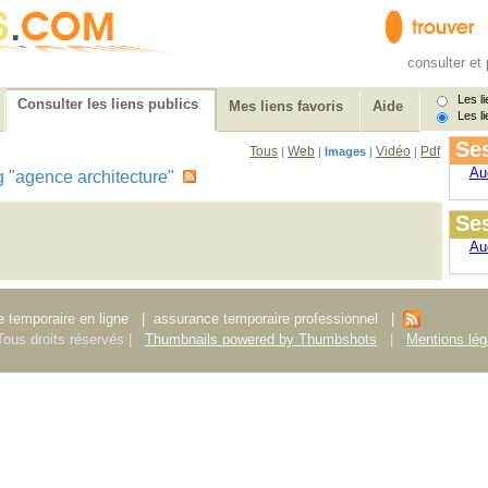
consulter et 
Les li
Consulter les liens publics
Mes liens favoris
Aide
Les li
Ses
Tous
Web
Vidéo
Pdf
|
|
Images
|
|
Au
tag "agence architecture"
Ses
Au
 temporaire en ligne
|
assurance temporaire professionnel
|
ous droits réservés |
Thumbnails powered by Thumbshots
|
Mentions lég