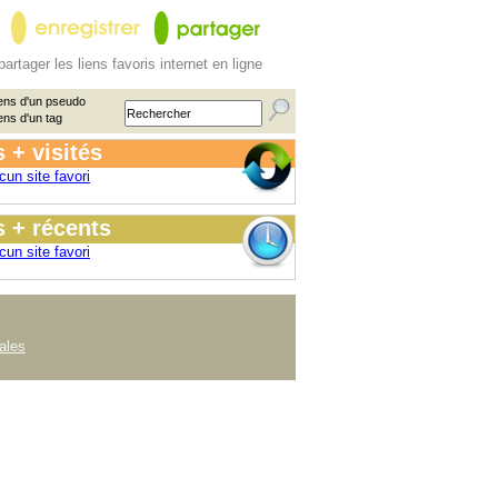
partager les liens favoris internet en ligne
ens d'un pseudo
ens d'un tag
 + visités
cun site favori
 + récents
cun site favori
ales