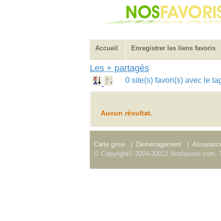
Accueil
Enregistrer les liens favoris
Les + partagés
0 site(s) favori(s) avec le 
Aucun résultat.
Carte grise
|
Déménagement
|
Assurance
© Copyright© 2004-20012 Nosfavoris.com. T