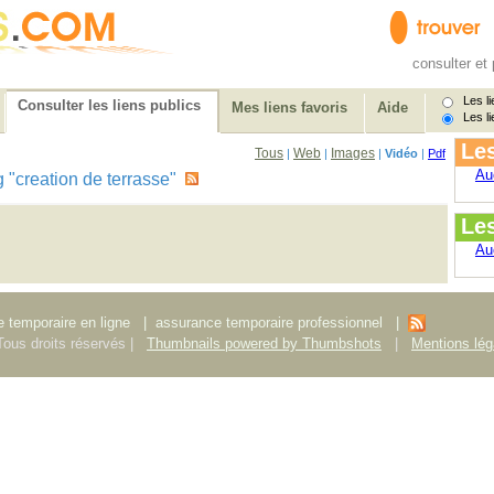
consulter et 
Les li
Consulter les liens publics
Mes liens favoris
Aide
Les li
Les
Tous
Web
Images
|
|
|
Vidéo
|
Pdf
Au
tag "creation de terrasse"
Le
Au
 temporaire en ligne
|
assurance temporaire professionnel
|
ous droits réservés |
Thumbnails powered by Thumbshots
|
Mentions lég