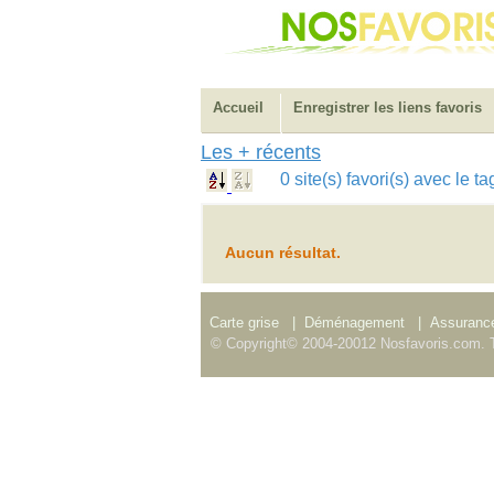
Accueil
Enregistrer les liens favoris
Les + récents
0 site(s) favori(s) avec le 
Aucun résultat.
Carte grise
|
Déménagement
|
Assurance
© Copyright© 2004-20012 Nosfavoris.com. T