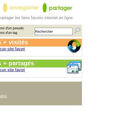
partager les liens favoris internet en ligne
ens d'un pseudo
ens d'un tag
 + visités
cun site favori
s + partagés
cun site favori
ales