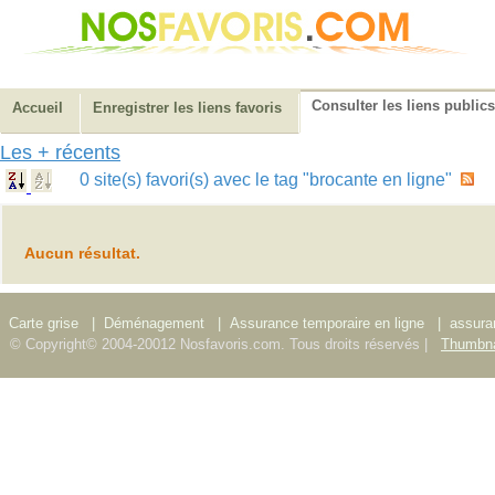
Consulter les liens publics
Accueil
Enregistrer les liens favoris
Les + récents
0 site(s) favori(s) avec le tag "brocante en ligne"
Aucun résultat.
Carte grise
|
Déménagement
|
Assurance temporaire en ligne
|
assura
© Copyright© 2004-20012 Nosfavoris.com. Tous droits réservés |
Thumbna