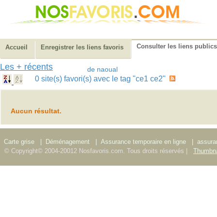
Consulter les liens publics
Accueil
Enregistrer les liens favoris
Les + récents
de naoual
0 site(s) favori(s) avec le tag "ce1 ce2"
Aucun résultat.
Carte grise
|
Déménagement
|
Assurance temporaire en ligne
|
assura
© Copyright© 2004-20012 Nosfavoris.com. Tous droits réservés |
Thumbna