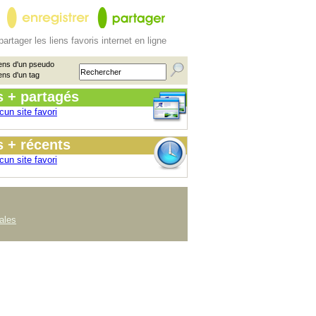
partager les liens favoris internet en ligne
ens d'un pseudo
ens d'un tag
s + partagés
cun site favori
 + récents
cun site favori
ales