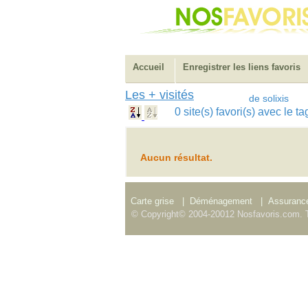
Accueil
Enregistrer les liens favoris
Les + visités
de solixis
0 site(s) favori(s) avec le 
Aucun résultat.
Carte grise
|
Déménagement
|
Assurance
© Copyright© 2004-20012 Nosfavoris.com. T