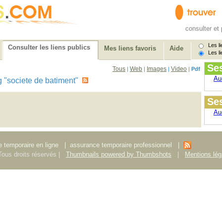
consulter et 
Les li
Consulter les liens publics
Mes liens favoris
Aide
Les li
Se
Tous
Web
Images
Video
|
|
|
|
Pdf
Au
tag "societe de batiment"
Ses
Au
 temporaire en ligne
|
assurance temporaire professionnel
|
ous droits réservés |
Thumbnails powered by Thumbshots
|
Mentions lég