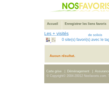
Accueil
Enregistrer les liens favoris
Les + visités
de solixis
0 site(s) favori(s) avec le 
Aucun résultat.
Carte grise
|
Déménagement
|
Assurance
© Copyright© 2004-20012 Nosfavoris.com. T