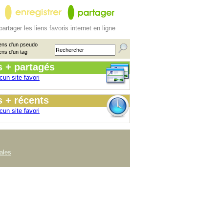
partager les liens favoris internet en ligne
ens d'un pseudo
ens d'un tag
s + partagés
cun site favori
 + récents
cun site favori
ales