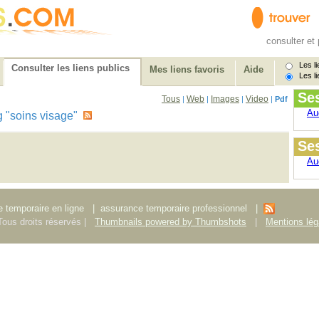
consulter et 
Les li
Consulter les liens publics
Mes liens favoris
Aide
Les li
Se
Tous
Web
Images
Video
|
|
|
|
Pdf
Au
tag "soins visage"
Ses
Au
 temporaire en ligne
|
assurance temporaire professionnel
|
ous droits réservés |
Thumbnails powered by Thumbshots
|
Mentions lég