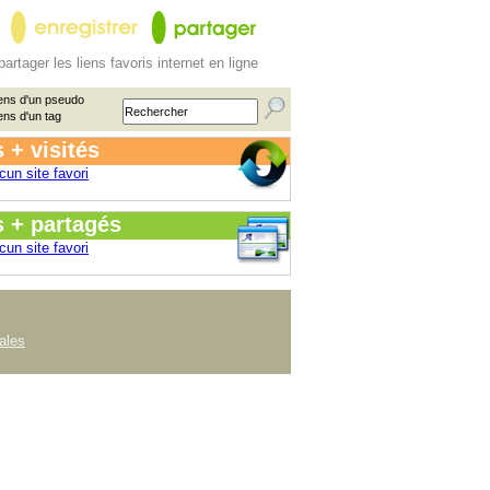
partager les liens favoris internet en ligne
ens d'un pseudo
ens d'un tag
 + visités
cun site favori
s + partagés
cun site favori
ales