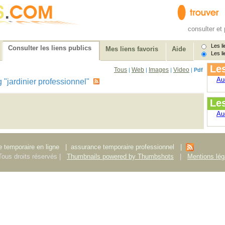
consulter et 
Les li
Consulter les liens publics
Mes liens favoris
Aide
Les li
Les
Tous
Web
Images
Video
|
|
|
|
Pdf
Au
ag "jardinier professionnel"
Le
Au
 temporaire en ligne
|
assurance temporaire professionnel
|
ous droits réservés |
Thumbnails powered by Thumbshots
|
Mentions lég