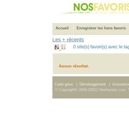
Accueil
Enregistrer les liens favoris
Les + récents
0 site(s) favori(s) avec le t
Aucun résultat.
Carte grise
|
Déménagement
|
Assurance
© Copyright© 2004-20012 Nosfavoris.com. T