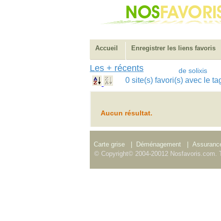
Accueil
Enregistrer les liens favoris
Les + récents
de solixis
0 site(s) favori(s) avec le 
Aucun résultat.
Carte grise
|
Déménagement
|
Assurance
© Copyright© 2004-20012 Nosfavoris.com. T