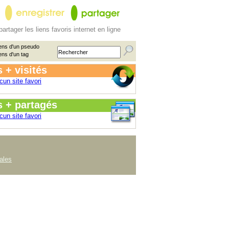
partager les liens favoris internet en ligne
ens d'un pseudo
ens d'un tag
 + visités
cun site favori
s + partagés
cun site favori
ales