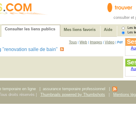
consulter et 
Les li
Consulter les liens publics
Mes liens favoris
Aide
Les li
Ses
Tous
Web
Images
Video
|
|
|
|
Pdf
Au
tag "renovation salle de bain"
Se
Au
 temporaire en ligne
|
assurance temporaire professionnel
|
ous droits réservés |
Thumbnails powered by Thumbshots
|
Mentions lég