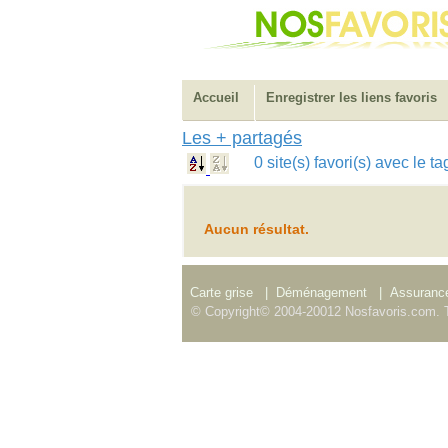
Accueil
Enregistrer les liens favoris
Les + partagés
0 site(s) favori(s) avec l
Aucun résultat.
Carte grise
|
Déménagement
|
Assurance
© Copyright© 2004-20012 Nosfavoris.com. T