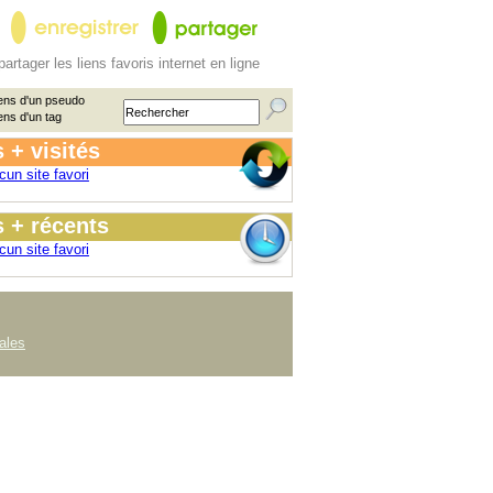
partager les liens favoris internet en ligne
ens d'un pseudo
ens d'un tag
 + visités
cun site favori
 + récents
cun site favori
ales