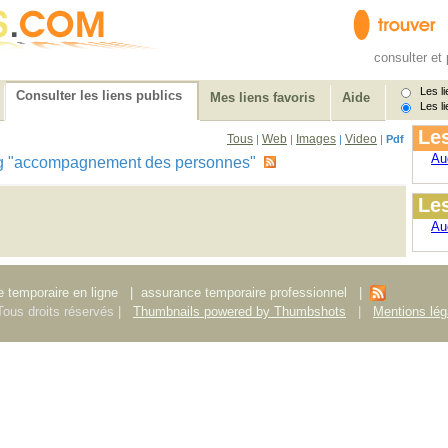
consulter et 
Les li
Consulter les liens publics
Mes liens favoris
Aide
Les li
Les
Tous
Web
Images
Video
|
|
|
|
Pdf
Au
e tag "accompagnement des personnes"
Les
Au
 temporaire en ligne
|
assurance temporaire professionnel
|
ous droits réservés |
Thumbnails powered by Thumbshots
|
Mentions lég