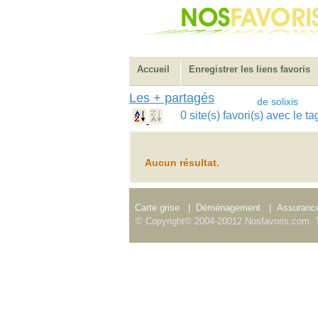
Accueil
Enregistrer les liens favoris
Les + partagés
de solixis
0 site(s) favori(s) avec le 
Aucun résultat.
Carte grise
|
Déménagement
|
Assurance
© Copyright© 2004-20012 Nosfavoris.com. T