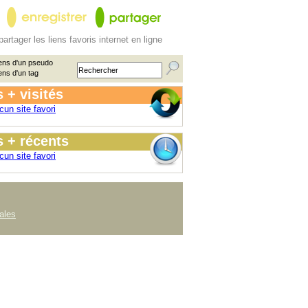
partager les liens favoris internet en ligne
ens d'un pseudo
ens d'un tag
 + visités
cun site favori
 + récents
cun site favori
ales