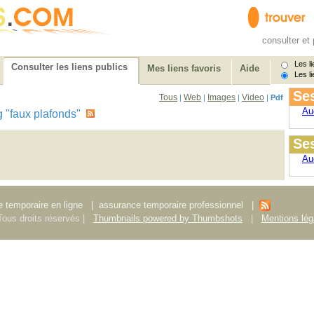
consulter et 
Les li
Consulter les liens publics
Mes liens favoris
Aide
Les li
Ses
Tous
Web
Images
Video
|
|
|
|
Pdf
Au
tag "faux plafonds"
Ses
Au
 temporaire en ligne
|
assurance temporaire professionnel
|
ous droits réservés |
Thumbnails powered by Thumbshots
|
Mentions lég