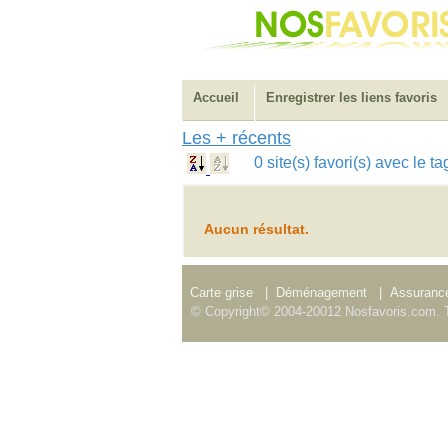
Accueil
Enregistrer les liens favoris
Les + récents
0 site(s) favori(s) avec le t
Aucun résultat.
Carte grise
|
Déménagement
|
Assurance
© Copyright© 2004-20012 Nosfavoris.com. T