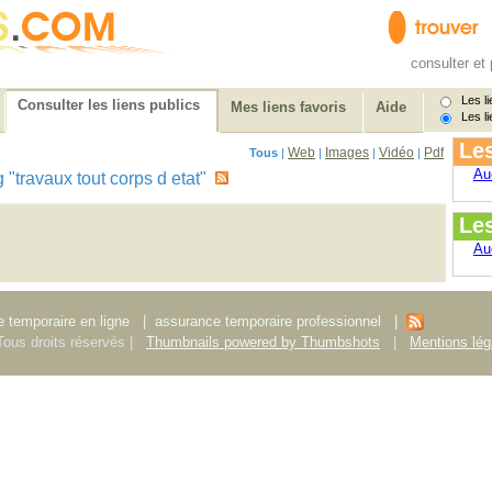
consulter et 
Les li
Consulter les liens publics
Mes liens favoris
Aide
Les li
Les
Web
Images
Vidéo
Pdf
Tous
|
|
|
|
Au
ag "travaux tout corps d etat"
Le
Au
 temporaire en ligne
|
assurance temporaire professionnel
|
ous droits réservés |
Thumbnails powered by Thumbshots
|
Mentions lég