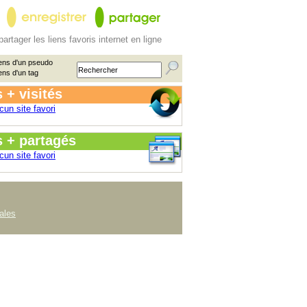
partager les liens favoris internet en ligne
ens d'un pseudo
ens d'un tag
 + visités
cun site favori
s + partagés
cun site favori
ales