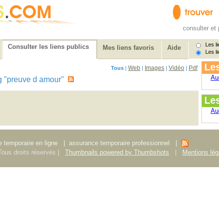
consulter et 
Les li
Consulter les liens publics
Mes liens favoris
Aide
Les li
Les
Web
Images
Vidéo
Pdf
Tous
|
|
|
|
Au
 tag "preuve d amour"
Le
Au
 temporaire en ligne
|
assurance temporaire professionnel
|
ous droits réservés |
Thumbnails powered by Thumbshots
|
Mentions lég