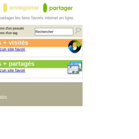
partager les liens favoris internet en ligne
ens d'un pseudo
ens d'un tag
 + visités
cun site favori
s + partagés
cun site favori
ales