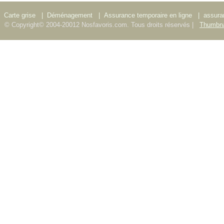
Carte grise
|
Déménagement
|
Assurance temporaire en ligne
|
assura
© Copyright© 2004-20012 Nosfavoris.com. Tous droits réservés |
Thumbna