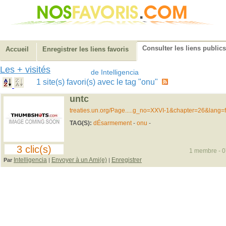
Consulter les liens publics
Accueil
Enregistrer les liens favoris
Les + visités
de Intelligencia
1 site(s) favori(s) avec le tag "onu"
untc
treaties.un.org/Page.....g_no=XXVI-1&chapter=26&lang=f
TAG(S):
dÉsarmement
-
onu
-
3 clic(s)
1 membre - 07
Intelligencia
Envoyer à un Ami(e)
Enregistrer
Par
|
|