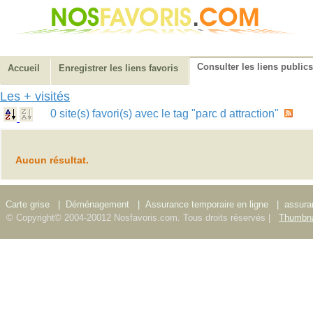
Consulter les liens publics
Accueil
Enregistrer les liens favoris
Les + visités
0 site(s) favori(s) avec le tag "parc d attraction"
Aucun résultat.
Carte grise
|
Déménagement
|
Assurance temporaire en ligne
|
assura
© Copyright© 2004-20012 Nosfavoris.com. Tous droits réservés |
Thumbna