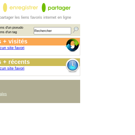
partager les liens favoris internet en ligne
ens d'un pseudo
ens d'un tag
 + visités
cun site favori
 + récents
cun site favori
ales