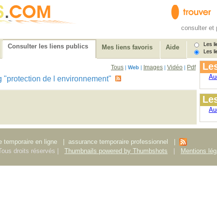
consulter et 
Les li
Consulter les liens publics
Mes liens favoris
Aide
Les li
Les
Tous
Images
Vidéo
Pdf
|
Web
|
|
|
Au
tag "protection de l environnement"
Les
Au
 temporaire en ligne
|
assurance temporaire professionnel
|
ous droits réservés |
Thumbnails powered by Thumbshots
|
Mentions lég