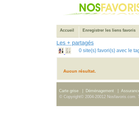
Accueil
Enregistrer les liens favoris
Les + partagés
0 site(s) favori(s) avec le 
Aucun résultat.
Carte grise
|
Déménagement
|
Assurance
© Copyright© 2004-20012 Nosfavoris.com. T