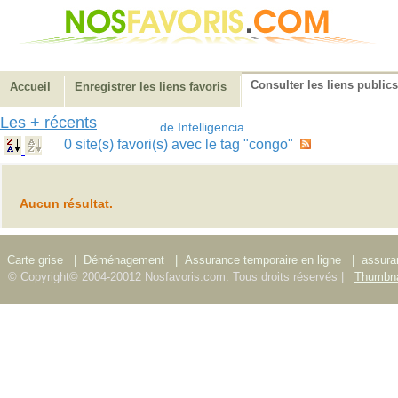
Consulter les liens publics
Accueil
Enregistrer les liens favoris
Les + récents
de Intelligencia
0 site(s) favori(s) avec le tag "congo"
Aucun résultat.
Carte grise
|
Déménagement
|
Assurance temporaire en ligne
|
assura
© Copyright© 2004-20012 Nosfavoris.com. Tous droits réservés |
Thumbna