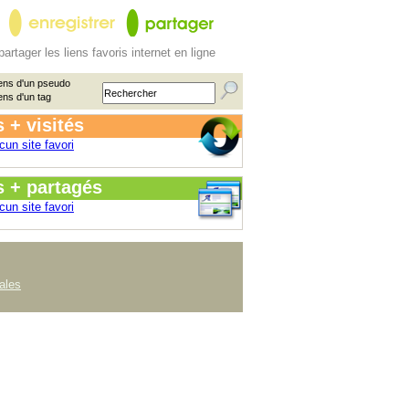
partager les liens favoris internet en ligne
ens d'un pseudo
ens d'un tag
 + visités
cun site favori
s + partagés
cun site favori
ales