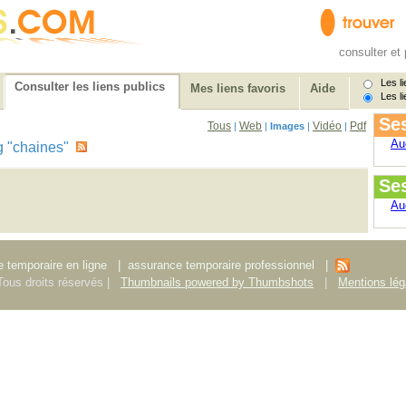
consulter et 
Les li
Consulter les liens publics
Mes liens favoris
Aide
Les li
Ses
Tous
Web
Vidéo
Pdf
|
|
Images
|
|
Au
tag "chaines"
Se
Au
 temporaire en ligne
|
assurance temporaire professionnel
|
ous droits réservés |
Thumbnails powered by Thumbshots
|
Mentions lég