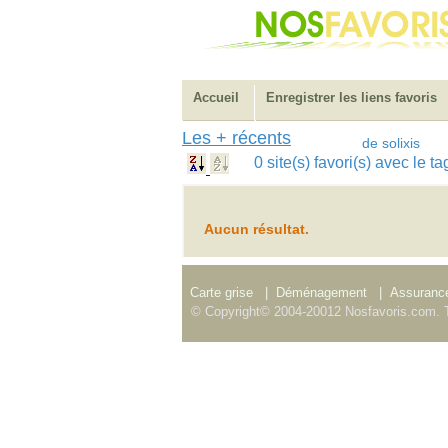
Accueil
Enregistrer les liens favoris
Les + récents
de solixis
0 site(s) favori(s) avec le 
Aucun résultat.
Carte grise
|
Déménagement
|
Assurance
© Copyright© 2004-20012 Nosfavoris.com. T