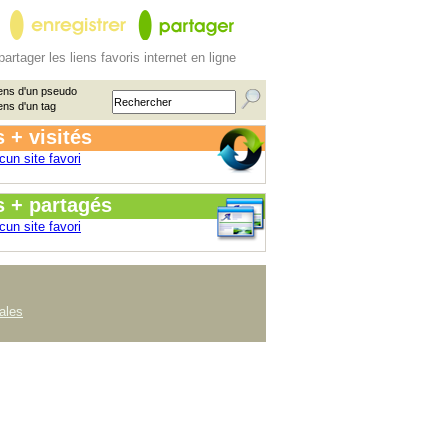
partager les liens favoris internet en ligne
ens d'un pseudo
ens d'un tag
 + visités
cun site favori
s + partagés
cun site favori
ales