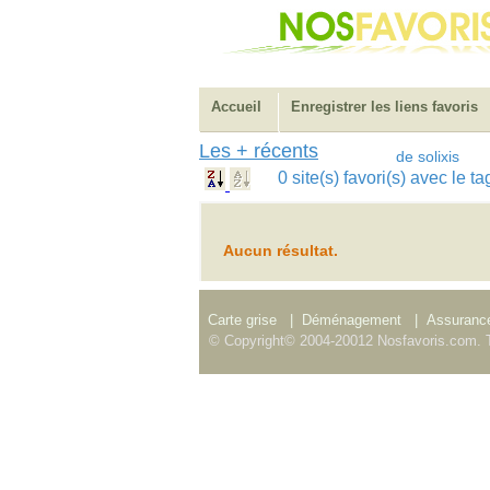
Accueil
Enregistrer les liens favoris
Les + récents
de solixis
0 site(s) favori(s) avec le 
Aucun résultat.
Carte grise
|
Déménagement
|
Assurance
© Copyright© 2004-20012 Nosfavoris.com. T