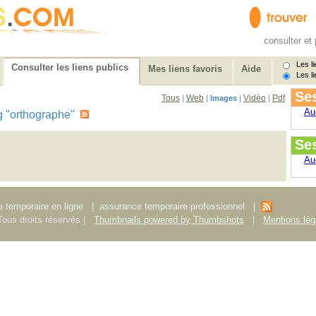
consulter et 
Les li
Consulter les liens publics
Mes liens favoris
Aide
Les li
Ses
Tous
Web
Vidéo
Pdf
|
|
Images
|
|
Au
tag "orthographe"
Se
Au
 temporaire en ligne
|
assurance temporaire professionnel
|
ous droits réservés |
Thumbnails powered by Thumbshots
|
Mentions lég