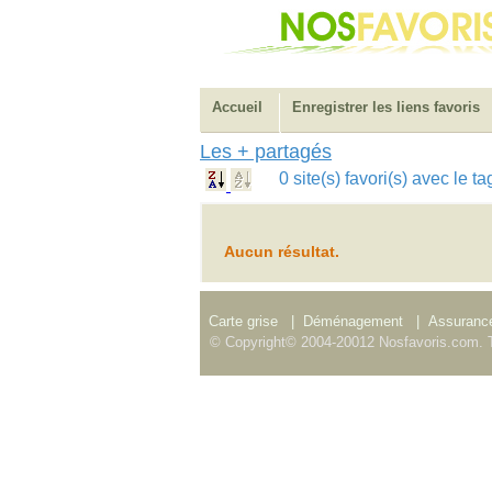
Accueil
Enregistrer les liens favoris
Les + partagés
0 site(s) favori(s) avec le t
Aucun résultat.
Carte grise
|
Déménagement
|
Assurance
© Copyright© 2004-20012 Nosfavoris.com. T