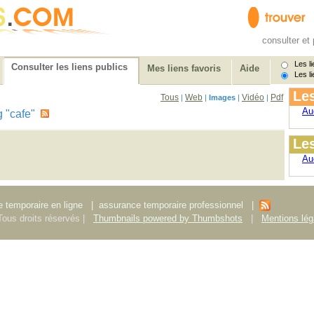
consulter et 
Les li
Consulter les liens publics
Mes liens favoris
Aide
Les li
Les
Tous
Web
Vidéo
Pdf
|
|
Images
|
|
Au
ag "cafe"
Les
Au
 temporaire en ligne
|
assurance temporaire professionnel
|
ous droits réservés |
Thumbnails powered by Thumbshots
|
Mentions lég