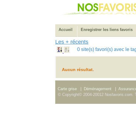
Accueil
Enregistrer les liens favoris
Les + récents
0 site(s) favori(s) avec le 
Aucun résultat.
Carte grise
|
Déménagement
|
Assurance
© Copyright© 2004-20012 Nosfavoris.com. T