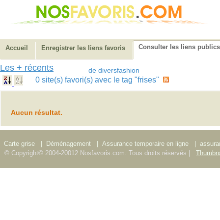
Consulter les liens publics
Accueil
Enregistrer les liens favoris
Les + récents
de diversfashion
0 site(s) favori(s) avec le tag "frises"
Aucun résultat.
Carte grise
|
Déménagement
|
Assurance temporaire en ligne
|
assura
© Copyright© 2004-20012 Nosfavoris.com. Tous droits réservés |
Thumbna