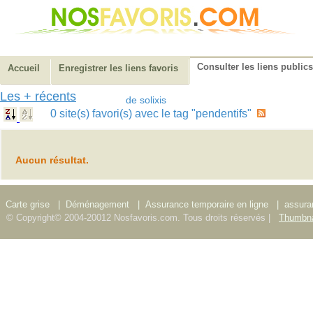
Consulter les liens publics
Accueil
Enregistrer les liens favoris
Les + récents
de solixis
0 site(s) favori(s) avec le tag "pendentifs"
Aucun résultat.
Carte grise
|
Déménagement
|
Assurance temporaire en ligne
|
assura
© Copyright© 2004-20012 Nosfavoris.com. Tous droits réservés |
Thumbna